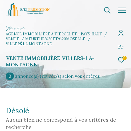
V
o
r
e
r
e
c
e
c
e
AGENCE IMMOBILIÈRE À TIERCELET - PAYS-HAUT
VENTE
MEURTHE%20ET%20MOSELLE
VILLERS LA MONTAGNE
Fr
Effectuer une recherche
et trouvez le bien qui correspond à vos
VENTE IMMOBILIÈRE VILLERS-LA-
0
critères
MONTAGNE
0
annonce(s) trouvée(s) selon vos critères
Type d'offre
Vente
Type de bien
Désolé
Sélectionner
Aucun bien ne correspond à vos critères de
Budget
recherche