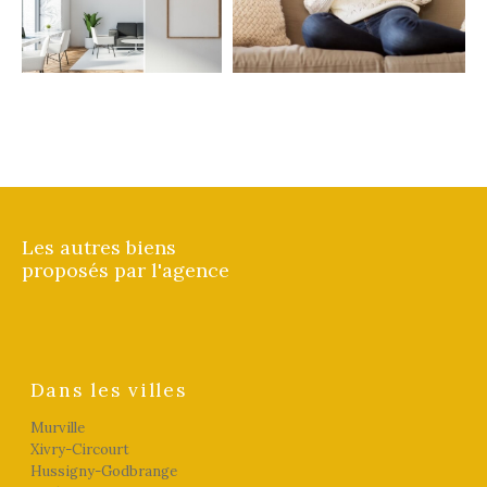
FILTRER PAR
Coups de coeur
Exclusivités
Nouveautés
RECHERCHER
Les autres biens
proposés par l'agence
Dans les villes
Murville
Xivry-Circourt
Hussigny-Godbrange