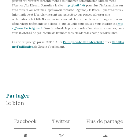
pouvez retirer votre consentement à tout moment en contactant directement
l’Agence / Le Réseau. Consultez le site
https://cnil.fr/fr
pour plus d’informations sur
vos droits. Si vous estimez, après avoir contacté l'Agence / le Réseau, que vos droits «
Informatique et Libertés » ne sont pas respectés, vous pouvez adresser une
réclamation à la CNIL. Nous vous informons de l’existence de la liste d'opposition au
démarchage téléphonique « Bloctel », sur laquelle vous pouvez vous inscrire ici :
http
s://www.bloctel.gouv.fr
. Dans le cadre de la protection des Données personnelles, nous
vous invitons à ne pas inscrire de Données sensibles dans le champ de saisie libre.
Ce site est protégé par reCAPTCHA, les
Politiques de Confidentialité
et es
Conditio
ns d'utilisation
de Google s'appliquent.
partager
le bien
Facebook
Twitter
Plus de partage