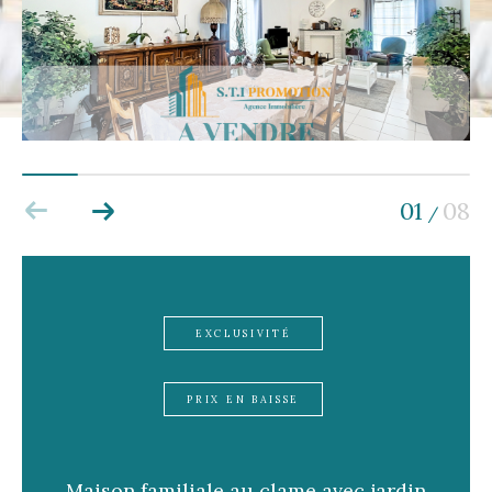
Pièces
1
2
3
4
5+
Localisation
01
08
/
Surface
EXCLUSIVITÉ
CRITÈRES
SUPPLÉMENTAIRES
PRIX EN BAISSE
Parking
Terrasse
Piscine
Maison familiale au clame avec jardin