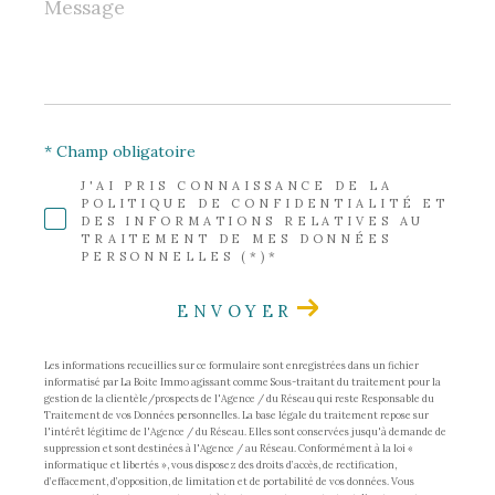
Message
*
* Champ obligatoire
J'AI PRIS CONNAISSANCE DE LA
POLITIQUE DE CONFIDENTIALITÉ ET
DES INFORMATIONS RELATIVES AU
TRAITEMENT DE MES DONNÉES
PERSONNELLES (*)*
ENVOYER
Les informations recueillies sur ce formulaire sont enregistrées dans un fichier
informatisé par La Boite Immo agissant comme Sous-traitant du traitement pour la
gestion de la clientèle/prospects de l'Agence / du Réseau qui reste Responsable du
Traitement de vos Données personnelles. La base légale du traitement repose sur
l'intérêt légitime de l'Agence / du Réseau. Elles sont conservées jusqu'à demande de
suppression et sont destinées à l'Agence / au Réseau. Conformément à la loi «
informatique et libertés », vous disposez des droits d’accès, de rectification,
d’effacement, d’opposition, de limitation et de portabilité de vos données. Vous