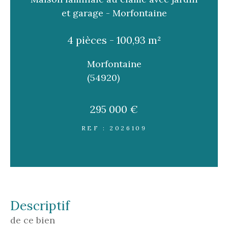
FILTRER PAR
et garage - Morfontaine
4 pièces - 100,93 m²
Coups de coeur
Exclusivités
Nouveautés
Morfontaine
(54920)
RECHERCHER
295 000 €
REF : 2026109
descriptif
de ce bien