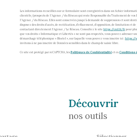
Les informations recueillies sur ce formulaire sont enregistrées dans un fichier informa
clientèle/prospects de l'Agence / du Réseau qui reste Responsable du Traitement de vos D
l'Agence / du Réseau. Elles sont conservées jusqu'à demande de suppression et sont desti
disposez des droits d’accès, de rectification, d’effacement, d’opposition, de limitation e
contactant directement l’Agence / Le Réseau. Consultez le site
https://cnil.fr/fr
pour plus
que vos droits « Informatique et Libertés » ne sont pas respectés, vous pouvez adresser un
démarchage téléphonique « Bloctel », sur laquelle vous pouvez vous inscrire ici :
https://
invitons à ne pas inscrire de Données sensibles dans le champ de saisie libre.
Ce site est protégé par reCAPTCHA, les
Politiques de Confidentialité
et es
Conditions d
découvrir
nos outils
 partage
Sélectionner