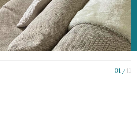
01
11
/