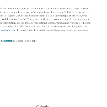
tisé par La Boite Immo agissant comme Sous-traitant du traitement pour la gestion de la
onnées personnelles. La base légale du traitement repose sur l'intérêt légitime de
nées à l'Agence / au Réseau. Conformément à la loi « informatique et libertés », vous
t de portabilité de vos données. Vous pouvez retirer votre consentement à tout moment en
 d’informations sur vos droits. Si vous estimez, après avoir contacté l'Agence / le Réseau,
e réclamation à la CNIL. Nous vous informons de l’existence de la liste d'opposition au
www.bloctel.gouv.fr
. Dans le cadre de la protection des Données personnelles, nous vous
'utilisation
de Google s'appliquent.
Calculer