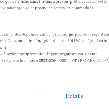
 goût, s'affiche sans travaux à prévoir, prêt à accueillir votr
e luxembourgeoise et proche de toutes les commodités.
t estimé des dépenses annuelles d’énergie pour un usage stand
is). Consommation énergie primaire :301 kWh/m²/an Les infor
v.fr
l à mylene@stipromotion.fr pour organiser votre visite.
 Briey sous le numéro 898375860000019. S.T.I PROMOTION - Vot
Détails