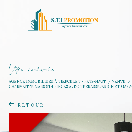
V
o
r
e
r
e
c
e
c
e
AGENCE IMMOBILIÈRE À TIERCELET - PAYS-HAUT
VENTE
CHARMANTE MAISON 4 PIECES AVEC TERRASSE JARDIN ET GAR
RETOUR