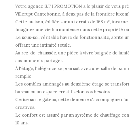
Votre agence S.T.I PROMOTION a le plaisir de vous prés
Villerupt Cantebonne, à deux pas de la frontière luxem
Cette maison, édifiée sur un terrain de 168 m², incarn
Imaginez une vie harmonieuse dans cette propriété où
Le sous-sol, véritable havre de fonctionnalité, abrite 
offrant une intimité totale.
Au rez-de-chaussée, une pièce à vivre baignée de lumièr
aux moments partagés.
À l'étage, l'élégance se poursuit avec une salle de ba
remplie.
Les combles aménagés au deuxième étage se transfor
bureau ou un espace créatif selon vos besoins.
Cerise sur le gâteau, cette demeure s'accompagne d'un 
créatives.
Le confort est assuré par un système de chauffage cent
10 ans.