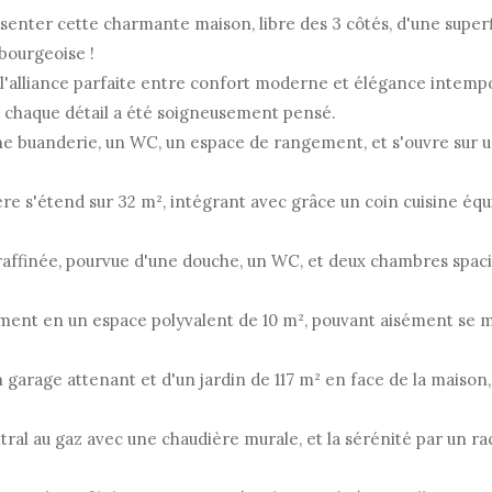
enter cette charmante maison, libre des 3 côtés, d'une superf
bourgeoise !
e l'alliance parfaite entre confort moderne et élégance intempo
 chaque détail a été soigneusement pensé.
une buanderie, un WC, un espace de rangement, et s'ouvre sur un
e s'étend sur 32 m², intégrant avec grâce un coin cuisine équip
in raffinée, pourvue d'une douche, un WC, et deux chambres spac
ment en un espace polyvalent de 10 m², pouvant aisément se
garage attenant et d'un jardin de 117 m² en face de la maison,
ral au gaz avec une chaudière murale, et la sérénité par un ra