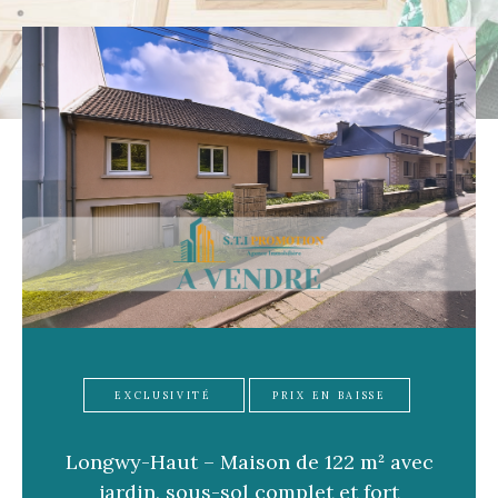
Pièces
1
2
3
4
5+
Localisation
Surface
CRITÈRES
SUPPLÉMENTAIRES
EXCLUSIVITÉ
PRIX EN BAISSE
Longwy-Haut – Maison de 122 m² avec
Parking
Terrasse
Piscine
jardin, sous-sol complet et fort