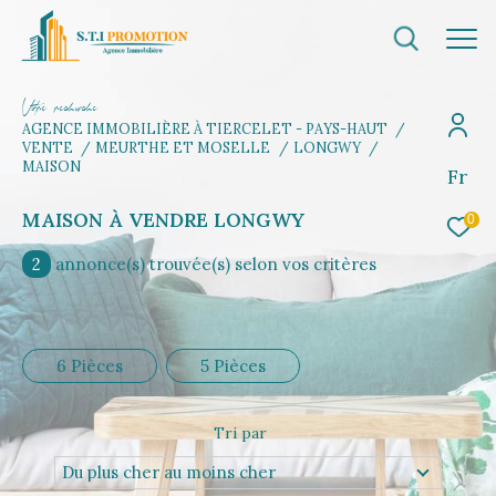
V
o
r
e
r
e
c
e
c
e
AGENCE IMMOBILIÈRE À TIERCELET - PAYS-HAUT
VENTE
MEURTHE ET MOSELLE
LONGWY
MAISON
Fr
Effectuer une recherche
et trouvez le bien qui correspond à vos
MAISON À VENDRE LONGWY
0
critères
2
annonce(s) trouvée(s) selon vos critères
Type d'offre
Vente
6 Pièces
5 Pièces
Type de bien
Sélectionner
Tri par
Budget
Du plus cher au moins cher