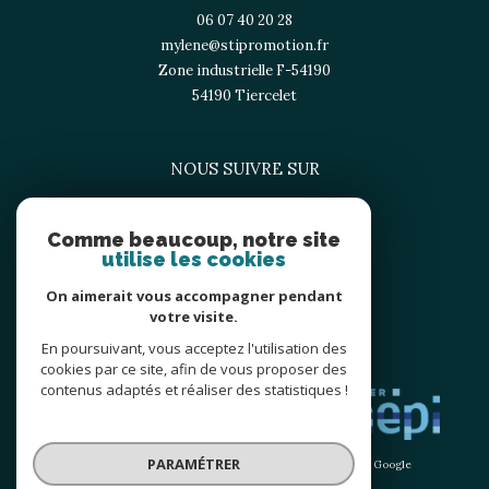
06 07 40 20 28
mylene@stipromotion.fr
Zone industrielle F-54190
54190
tiercelet
NOUS SUIVRE SUR
Comme beaucoup, notre site
utilise les cookies
On aimerait vous accompagner pendant
votre visite.
En poursuivant, vous acceptez l'utilisation des
ADHÉRENTS
cookies par ce site, afin de vous proposer des
contenus adaptés et réaliser des statistiques !
PARAMÉTRER
© 2026 | Tous droits réservés | Traduction powered by Google
|