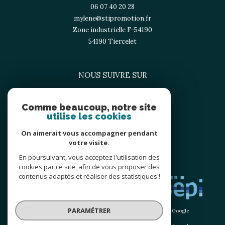
06 07 40 20 28
mylene@stipromotion.fr
Zone industrielle F-54190
54190
tiercelet
NOUS SUIVRE SUR
Comme beaucoup, notre site
utilise les cookies
On aimerait vous accompagner pendant
votre visite.
En poursuivant, vous acceptez l'utilisation des
ADHÉRENTS
cookies par ce site, afin de vous proposer des
contenus adaptés et réaliser des statistiques !
PARAMÉTRER
© 2026 | Tous droits réservés | Traduction powered by Google
|