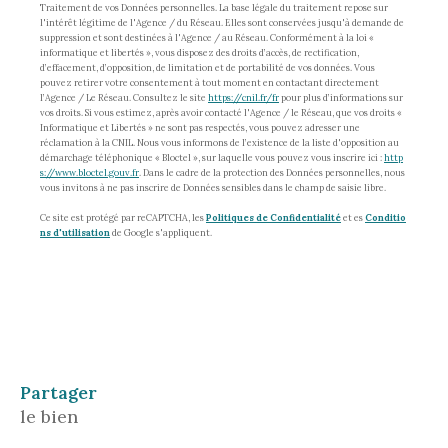
Traitement de vos Données personnelles. La base légale du traitement repose sur
l'intérêt légitime de l'Agence / du Réseau. Elles sont conservées jusqu'à demande de
suppression et sont destinées à l'Agence / au Réseau. Conformément à la loi «
informatique et libertés », vous disposez des droits d’accès, de rectification,
d’effacement, d’opposition, de limitation et de portabilité de vos données. Vous
pouvez retirer votre consentement à tout moment en contactant directement
l’Agence / Le Réseau. Consultez le site
https://cnil.fr/fr
pour plus d’informations sur
vos droits. Si vous estimez, après avoir contacté l'Agence / le Réseau, que vos droits «
Informatique et Libertés » ne sont pas respectés, vous pouvez adresser une
réclamation à la CNIL. Nous vous informons de l’existence de la liste d'opposition au
démarchage téléphonique « Bloctel », sur laquelle vous pouvez vous inscrire ici :
http
s://www.bloctel.gouv.fr
. Dans le cadre de la protection des Données personnelles, nous
vous invitons à ne pas inscrire de Données sensibles dans le champ de saisie libre.
Ce site est protégé par reCAPTCHA, les
Politiques de Confidentialité
et es
Conditio
ns d'utilisation
de Google s'appliquent.
partager
le bien