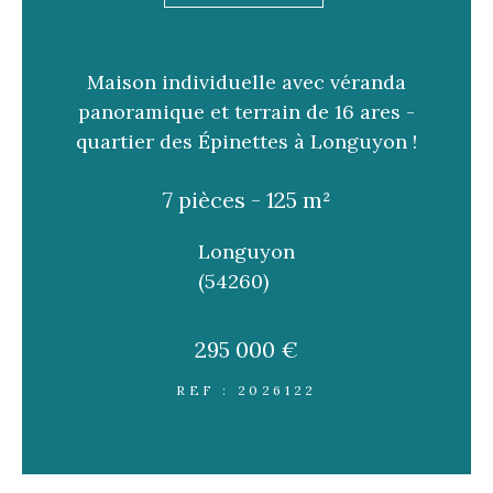
FILTRER PAR
Maison individuelle avec véranda
Coups de coeur
Exclusivités
Nouveautés
panoramique et terrain de 16 ares -
quartier des Épinettes à Longuyon !
RECHERCHER
7 pièces - 125 m²
Longuyon
(54260)
295 000 €
REF : 2026122