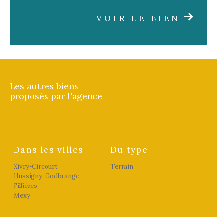
VOIR LE BIEN
Les autres biens
proposés par l'agence
Dans les villes
Du type
Xivry-Circourt
Terrain
Hussigny-Godbrange
Fillières
Mexy