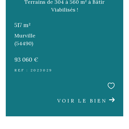
Terrains de 304 à 560 m² à Bâtir
FILTRER PAR
Viabilisés !
517 m²
Coups de coeur
Exclusivités
Nouveautés
Murville
(54490)
RECHERCHER
93 060 €
REF : 2023029
VOIR LE BIEN