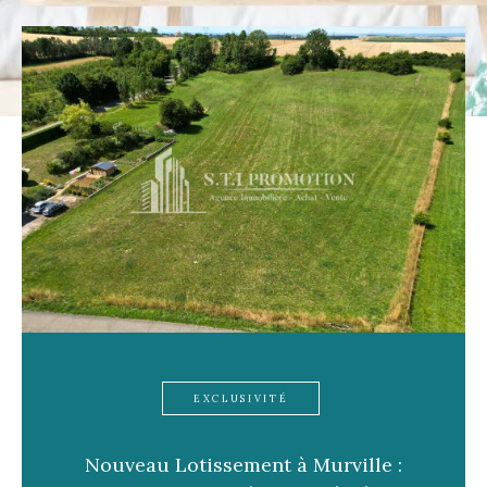
Pièces
1
2
3
4
5+
Localisation
Surface
CRITÈRES
SUPPLÉMENTAIRES
EXCLUSIVITÉ
Parking
Terrasse
Piscine
Nouveau Lotissement à Murville :