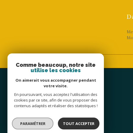
D
Meu
Mos
Comme beaucoup, notre site
utilise les cookies
On aimerait vous accompagner pendant
votre visite.
S.T.I PROMOTION
En poursuivant, vous acceptez l'utilisation des
cookies par ce site, afin de vous proposer des
06 07 40 20 28
contenus adaptés et réaliser des statistiques !
mylene@stipromotion.fr
Zone industrielle F-54190
54190
tiercelet
PARAMÉTRER
TOUT ACCEPTER