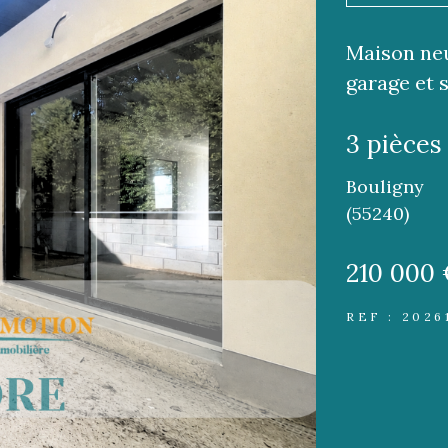
Maison neu
garage et 
3 pièces
Bouligny
(55240)
210 000
REF : 2026