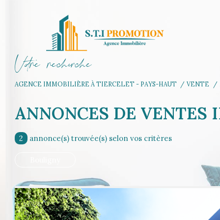
V
o
r
e
r
e
c
e
c
e
AGENCE IMMOBILIÈRE À TIERCELET - PAYS-HAUT
VENTE
ANNONCES DE VENTES 
2
annonce(s) trouvée(s) selon vos critères
Bouligny