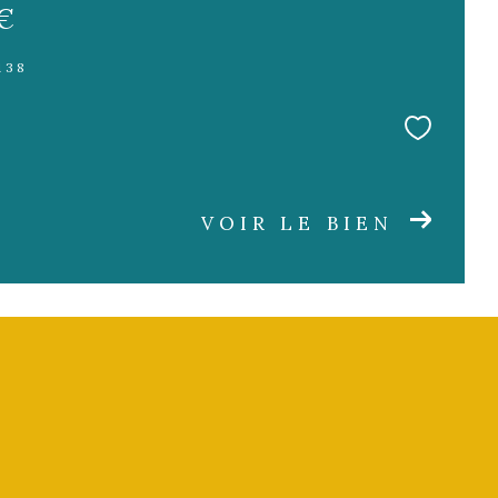
 €
138
VOIR LE BIEN