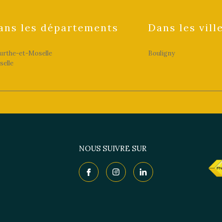
ans les départements
Dans les vill
rthe-et-Moselle
Bouligny
elle
NOUS SUIVRE SUR