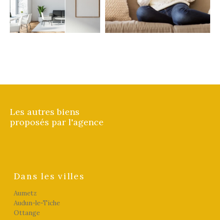
FILTRER PAR
Coups de coeur
Exclusivités
Nouveautés
RECHERCHER
Les autres biens
proposés par l'agence
Dans les villes
Aumetz
Audun-le-Tiche
Ottange