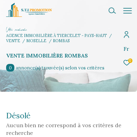
V
o
r
e
r
e
c
e
c
e
AGENCE IMMOBILIÈRE À TIERCELET - PAYS-HAUT
VENTE
MOSELLE
ROMBAS
Fr
Effectuer une recherche
VENTE IMMOBILIÈRE ROMBAS
et trouvez le bien qui correspond à vos
0
critères
0
annonce(s) trouvée(s) selon vos critères
Type d'offre
Vente
Type de bien
Désolé
Sélectionner
Aucun bien ne correspond à vos critères de
Budget
recherche