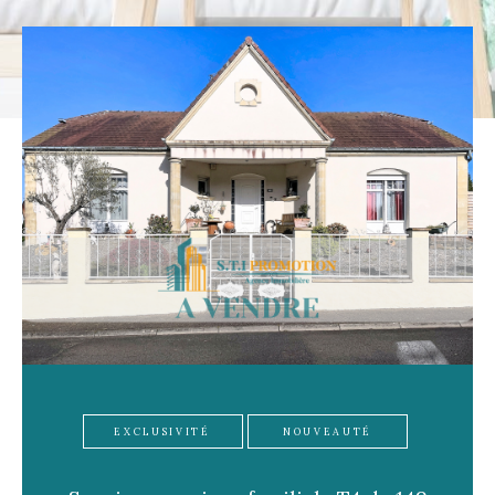
Pièces
1
2
3
4
5+
Localisation
Surface
CRITÈRES
SUPPLÉMENTAIRES
EXCLUSIVITÉ
NOUVEAUTÉ
Parking
Terrasse
Piscine