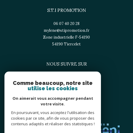
S.T.I PROMOTION
06 07 40 20 28
mylene@stipromotion.fr
Zone industrielle F-54190
54190
tiercelet
NOUS SUIVRE SUR
Comme beaucoup, notre site
utilise les cookies
On aimerait vous accompagner pendant
votre visite.
En poursuivant, vous acceptez l'utilisation des
ADHÉRENTS
cookies par ce site, afin de vous proposer des
contenus adaptés et réaliser des statistiques !