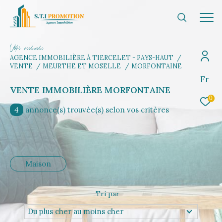
V
o
r
e
r
e
c
e
c
e
AGENCE IMMOBILIÈRE À TIERCELET - PAYS-HAUT
VENTE
MEURTHE ET MOSELLE
MORFONTAINE
Fr
Effectuer une recherche
VENTE IMMOBILIÈRE MORFONTAINE
et trouvez le bien qui correspond à vos
0
critères
4
annonce(s) trouvée(s) selon vos critères
Type d'offre
Vente
Maison
Type de bien
Sélectionner
Tri par
Budget
Du plus cher au moins cher