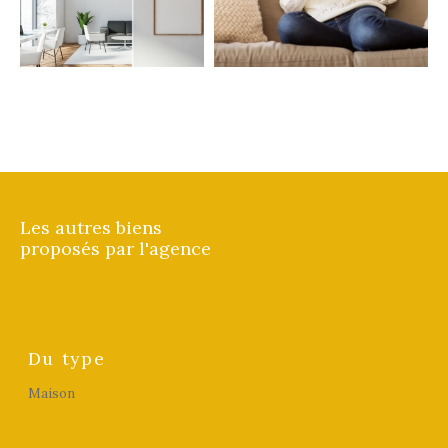
FILTRER PAR
Coups de coeur
Exclusivités
Nouveautés
RECHERCHER
Les autres biens
proposés par l'agence
Du type
Maison