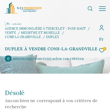
V
o
r
e
r
e
c
e
c
e
AGENCE IMMOBILIÈRE À TIERCELET - PAYS-HAUT
VENTE
MEURTHE ET MOSELLE
CONS LA GRANDVILLE
DUPLEX
Fr
Effectuer une recherche
et trouvez le bien qui correspond à vos
DUPLEX À VENDRE CONS-LA-GRANDVILLE
0
critères
0
annonce(s) trouvée(s) selon vos critères
Type d'offre
Vente
Type de bien
Désolé
Sélectionner
Aucun bien ne correspond à vos critères de
Budget
recherche